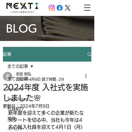
BLOG
記事
全ての記事
吉田 知弘
全ての記事
2024年4月9日
読了時間: 2分
2024年度 入社式を実施
kyoumo
しました🌸
Salesforce
更新日：
2024年7月9日
社員紹介
新年度を迎えて多くの企業が新たな
業務
スタートを切る中、当社も今年は4
名の新入社員を迎えて4月1日（月）
イベント