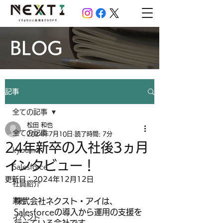
BLOG
記事
全ての記事
松田 和也
全ての記事
2024年7月10日
読了時間: 7分
24年新卒の入社後3ヵ月
kyoumo
インタビュー！
Salesforce
更新日：
2024年12月12日
社員紹介
業務
株式会社ネクスト・アイは、
Salesforceの導入から運用の支援を
イベント