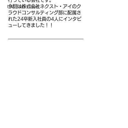
行っている会社です。
今回は株式会社ネクスト・アイのク
UM SaaS Cloud
ラウドコンサルティング部に配属さ
れた24卒新入社員の4人にインタビ
ューしてきました！！